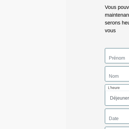
Vous pouve
maintenant
serons heu
vous
L'heure